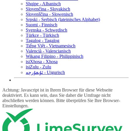
Shqipe - Albanisch
Slovenčina - Slovakisch
Slovenščina - Slowenisch
Srpski - Serbisch (lateinisches Alphabet)
Suomi - Finnisch
Svenska - Schwedisch
Türkçe - Türkisch
Tagalog - Tagalog
Tiếng Việt - Vietnamesisch
Valencià - Valencianisch
Wikang Filipino - Philippinisch
isiXhosa - Xhosa
isiZulu - Zulu
ئۇيغۇرچە - Uigurisch
Achtung: Javascript ist in Ihrem Browser für diese Webseite
deaktiviert. Es kann sein, dass Sie daher die Umfrage nicht
abschließen werden können. Bitte überprüfen Sie Ihre Browser-
Einstellungen.