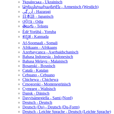
Українська - Ukrainisch
Արեւմտահայերէն - Armenisch (Westlich)
آزرگی - Hazaragi
日本語 - Japanisch
ଓଡ଼ିଆ - Odia
తెలుగు - Telugu
Èdè Yorùbá - Yoruba
ಕನ್ನಡ - Kannada
Af-Soomaali - Somali
Afrikaans - Afrikaans
Azerbaycanca - Aserbaidschanisch
Bahasa Indonesia - Indonesisch
Bahasa Melayu - Malaisisch
Bosanski - Bosnisch
Català - Katalan
Cebuano - Cebuano
Chichewa - Chichewa
Crnogorski - Montenegrinisch
Cymraeg - Walisisch
Dansk - Dänisch
Davvisámegiella - Sami (Nord)
Deutsch - Deutsch
Deutsch (Du) - Deutsch (Du-Form)
Deutsch - Leichte Sprache - Deutsch (Leichte Sprache)