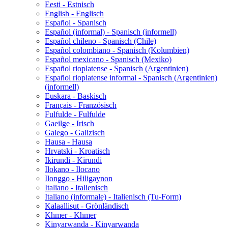
Eesti - Estnisch
English - Englisch
Español - Spanisch
Español (informal) - Spanisch (informell)
Español chileno - Spanisch (Chile)
Español colombiano - Spanisch (Kolumbien)
Español mexicano - Spanisch (Mexiko)
Español rioplatense - Spanisch (Argentinien)
Español rioplatense informal - Spanisch (Argentinien)
(informell)
Euskara - Baskisch
Français - Französisch
Fulfulde - Fulfulde
Gaeilge - Irisch
Galego - Galizisch
Hausa - Hausa
Hrvatski - Kroatisch
Ikirundi - Kirundi
Ilokano - Ilocano
Ilonggo - Hiligaynon
Italiano - Italienisch
Italiano (informale) - Italienisch (Tu-Form)
Kalaallisut - Grönländisch
Khmer - Khmer
Kinyarwanda - Kinyarwanda