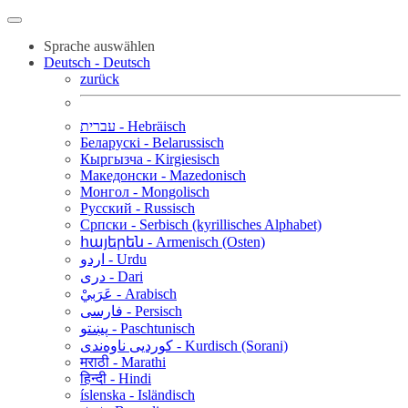
Sprache auswählen
Deutsch - Deutsch
zurück
עברית - Hebräisch
Беларускі - Belarussisch
Кыргызча - Kirgiesisch
Македонски - Mazedonisch
Монгол - Mongolisch
Русский - Russisch
Српски - Serbisch (kyrillisches Alphabet)
հայերեն - Armenisch (Osten)
اردو - Urdu
دری - Dari
عَرَبيْ - Arabisch
فارسی - Persisch
پښتو - Paschtunisch
کوردیی ناوەندی - Kurdisch (Sorani)
मराठी - Marathi
हिन्दी - Hindi
íslenska - Isländisch