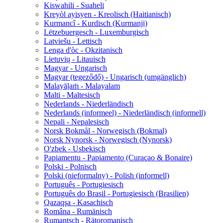
Kiswahili - Suaheli
Kreyòl ayisyen - Kreolisch (Haitianisch)
Kurmancî - Kurdisch (Kurmanji)
Lëtzebuergesch - Luxemburgisch
Latviešu - Lettisch
Lenga d'òc - Okzitanisch
Lietuvių - Litauisch
Magyar - Ungarisch
Magyar (tegeződő) - Ungarisch (umgänglich)
Malayāḷaṁ - Malayalam
Malti - Maltesisch
Nederlands - Niederländisch
Nederlands (informeel) - Niederländisch (informell)
Nepali - Nepalesisch
Norsk Bokmål - Norwegisch (Bokmal)
Norsk Nynorsk - Norwegisch (Nynorsk)
O'zbek - Usbekisch
Papiamentu - Papiamento (Curaçao & Bonaire)
Polski - Polnisch
Polski (nieformalny) - Polish (informell)
Português - Portugiesisch
Português do Brasil - Portugiesisch (Brasilien)
Qazaqşa - Kasachisch
Româna - Rumänisch
Rumantsch - Rätoromanisch