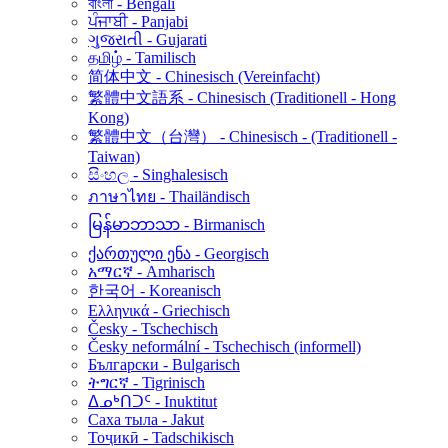
বাংলা - Bengali
ਪੰਜਾਬੀ - Panjabi
ગુજરાતી - Gujarati
தமிழ் - Tamilisch
简体中文 - Chinesisch (Vereinfacht)
繁體中文語系 - Chinesisch (Traditionell - Hong
Kong)
繁體中文（台灣） - Chinesisch - (Traditionell -
Taiwan)
සිංහල - Singhalesisch
ภาษาไทย - Thailändisch
မြန်မာဘာသာ - Birmanisch
ქართული ენა - Georgisch
አማርኛ - Amharisch
한국어 - Koreanisch
Ελληνικά - Griechisch
Česky - Tschechisch
Česky neformální - Tschechisch (informell)
Български - Bulgarisch
ትግርኛ - Tigrinisch
ᐃᓄᒃᑎᑐᑦ - Inuktitut
Саха тыла - Jakut
Тоҷикӣ - Tadschikisch